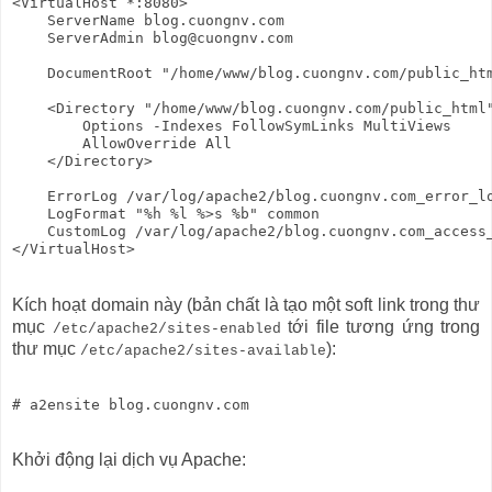
<VirtualHost *:8080>

    ServerName blog.cuongnv.com

    ServerAdmin blog@cuongnv.com

    DocumentRoot "/home/www/blog.cuongnv.com/public_htm
    <Directory "/home/www/blog.cuongnv.com/public_html"
        Options -Indexes FollowSymLinks MultiViews

        AllowOverride All

    </Directory>

    ErrorLog /var/log/apache2/blog.cuongnv.com_error_lo
    LogFormat "%h %l %>s %b" common

    CustomLog /var/log/apache2/blog.cuongnv.com_access_
Kích hoạt domain này (bản chất là tạo một soft link trong thư
mục
tới file tương ứng trong
/etc/apache2/sites-enabled
thư mục
):
/etc/apache2/sites-available
# a2ensite blog.cuongnv.com
Khởi động lại dịch vụ Apache: