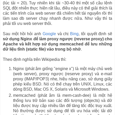
(lúc tải < 20). Tuy nhiên khi tải ~30-40 thì một số câu lệnh
SQL đột nhiên thực hiện rất lâu, điều này có thể giải thích là
các tiến trình của web server đã chiếm hết tài nguyên rồi thì
làm sao db server chạy nhanh được nữa. Như vậy thì ta
phải tối ưu web server thôi.
Sau một hồi hỏi anh
Google
và chị
Bing
, tôi quyết định sẽ
sử dụng Nginx để làm proxy ngược (reverse proxy) cho
Apache và kết hợp sử dụng memcached để lưu những
dữ liệu tĩnh (static file) vào trong bộ nhớ
.
Theo định nghĩa trên Wikipedia thì:
Nginx (phát âm giống "engine x") là một máy chủ web
(web server), proxy ngược (reserve proxy) và e-mail
proxy (IMAP/POP3) nhẹ, hiệu năng cao, sử dụng giấy
phép kiểu BSD. Nó có thể chạy trên UNIX, Linux, các
dòng BSD, Mac OS X, Solaris và Microsoft Windows.
memcached (phát âm là mem-cash-dee) là một hệ
thống lưu trữ bản sao các đối tượng (objects) và dữ
liệu được truy cập nhiều lần để tăng tốc độc truy xuất.
Nó thường được sử dụng để tối ưu hóa việc tải dữ