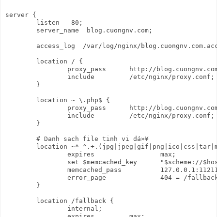
server {

        listen   80;

        server_name  blog.cuongnv.com;

        access_log  /var/log/nginx/blog.cuongnv.com.acc
        location / {

                proxy_pass      http://blog.cuongnv.com
                include         /etc/nginx/proxy.conf;

        }

        location ~ \.php$ {

                proxy_pass      http://blog.cuongnv.com
                include         /etc/nginx/proxy.conf;

        }

        # Danh sach file tinh vi dá»¥

        location ~* ^.+.(jpg|jpeg|gif|png|ico|css|tar|m
                expires                 max;

                set $memcached_key      "$scheme://$hos
                memcached_pass          127.0.0.1:11211
                error_page              404 = /fallback
        }

        location /fallback {

                internal;

                expires         max;
