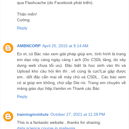
qua Flashcache (do Facebook phát triển).
Thân mến!
Cường
Reply
AMBNCORP
April 25, 2015 at 9:14 AM
Eo ơi, có Bác nào xem giải pháp giúp em, tình hình là trang
em dạo này càng ngày càng ì ạch (Do CSDL tăng, do xây
dựng web chưa tối ưu). Đặc biệt là học sinh vào thi và
Upload kho câu hỏi lên thì ..vô cùng là cực!Lại gặp được
em.. dốt đặc cắn mai về máy chủ và CSDL.. Các bác xem
có ai giúp em không, chứ sắp Die rùi. Trang em chuyên về
mảng giáo dục http://ambn.vn Thank các Bác
Reply
traininginstitute
October 27, 2021 at 11:28 PM
This is a fantastic website , thanks for sharing.
data science course in malaysia