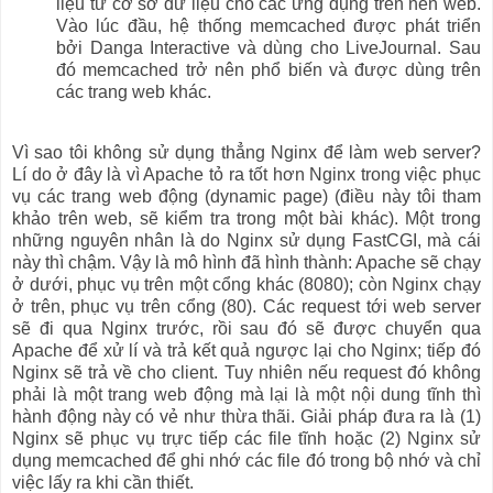
liệu từ cơ sở dữ liệu cho các ứng dụng trên nền web.
Vào lúc đầu, hệ thống memcached được phát triển
bởi Danga Interactive và dùng cho LiveJournal. Sau
đó memcached trở nên phổ biến và được dùng trên
các trang web khác.
Vì sao tôi không sử dụng thẳng Nginx để làm web server?
Lí do ở đây là vì Apache tỏ ra tốt hơn Nginx trong việc phục
vụ các trang web động (dynamic page) (điều này tôi tham
khảo trên web, sẽ kiểm tra trong một bài khác). Một trong
những nguyên nhân là do Nginx sử dụng FastCGI, mà cái
này thì chậm. Vậy là mô hình đã hình thành: Apache sẽ chạy
ở dưới, phục vụ trên một cổng khác (8080); còn Nginx chạy
ở trên, phục vụ trên cổng (80). Các request tới web server
sẽ đi qua Nginx trước, rồi sau đó sẽ được chuyển qua
Apache để xử lí và trả kết quả ngược lại cho Nginx; tiếp đó
Nginx sẽ trả về cho client. Tuy nhiên nếu request đó không
phải là một trang web động mà lại là một nội dung tĩnh thì
hành động này có vẻ như thừa thãi. Giải pháp đưa ra là (1)
Nginx sẽ phục vụ trực tiếp các file tĩnh hoặc (2) Nginx sử
dụng memcached để ghi nhớ các file đó trong bộ nhớ và chỉ
việc lấy ra khi cần thiết.