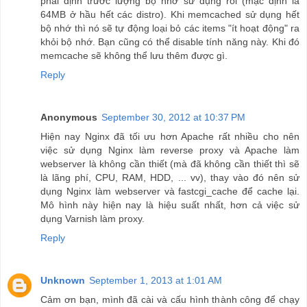
phải định trước lượng bộ nhớ sử dụng rồi (mặc định là
64MB ở hầu hết các distro). Khi memcached sử dụng hết
bộ nhớ thì nó sẽ tự động loại bỏ các items "ít hoạt động" ra
khỏi bộ nhớ. Bạn cũng có thể disable tính năng này. Khi đó
memcache sẽ không thể lưu thêm được gì.
Reply
Anonymous
September 30, 2012 at 10:37 PM
Hiện nay Nginx đã tối ưu hơn Apache rất nhiều cho nên
việc sử dụng Nginx làm reverse proxy và Apache làm
webserver là không cần thiết (mà đã không cần thiết thì sẽ
là lãng phí, CPU, RAM, HDD, ... vv), thay vào đó nên sử
dụng Nginx làm webserver và fastcgi_cache để cache lại.
Mô hình này hiện nay là hiệu suất nhất, hơn cả việc sử
dụng Varnish làm proxy.
Reply
Unknown
September 1, 2013 at 1:01 AM
Cảm ơn bạn, mình đã cài và cấu hình thành công để chạy