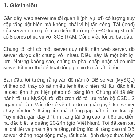
1. Giới thiệu
Gần đây, web server mà tôi quản lí (phi vụ lợi) có lượng truy
cập tăng đột biến mà không phải vì bị tấn công. Tải (load)
của server những lúc cao điểm thường lên ~40 trong khi chỉ
có 8 cores phục vụ với 8GB RAM. Công việc tối ưu bắt đầu.
Chúng tôi chỉ có một server duy nhất nên web server, db
server được đặt chung với nhau. Điều này là một bất lợi
lớn. Nhưng không sao, chúng ta phải chấp nhận vì có một
server tốt như thế để hoạt động phi vụ lợi là rất tốt rồi.
Ban đầu, tôi tưởng rằng vấn đề nằm ở DB server (MySQL)
vì theo dõi thấy có rất nhiều lệnh thực hiện rất lâu, đặc biệt
là các lệnh thực hiện phép nối bảng lớn. Chúng tôi đã tiến
hành tối ưu MySQL rồi đặt cron để tối ưu toàn bộ CSDL 2
ngày một lần. Vấn đề có vẻ như được giải quyết khi server
chạy liên tục 2 tháng liền mà không gặp bất cứ trục trặc gì.
Tuy nhiên, gần đây thì tình trạng tải tăng cao lại tiếp tục diễn
ra, đặc biệt là quãng 20-24h (giờ Việt Nam). Tôi đã xem xét
lại chi tiết và phát hiện ra rằng, những lúc tải tăng cao thì DB
server không hoạt động mấy, rất ít câu lệnh được thực hiện