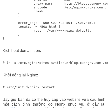
                proxy_pass      http://blog.cuongnv.com
                include         /etc/nginx/proxy.conf;

                break;

        }

        error_page   500 502 503 504  /50x.html;

        location = /50x.html {

                root   /var/www/nginx-default;

        }

Kích hoạt domain trên:
Khởi động lại Nginx:
Bây giờ bạn đã có thể truy cập vào website vừa cấu hình
một cách bình thường do Nginx phục vụ, ở đây là: