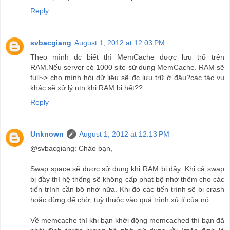
Reply
svbacgiang
August 1, 2012 at 12:03 PM
Theo mình đc biết thì MemCache được lưu trữ trên
RAM.Nếu server có 1000 site sử dung MemCache. RAM sẽ
full~> cho mình hỏi dữ liệu sẽ đc lưu trữ ở đâu?các tác vụ
khác sẽ xử lý ntn khi RAM bị hết??
Reply
Unknown
August 1, 2012 at 12:13 PM
@svbacgiang: Chào bạn,
Swap space sẽ được sử dụng khi RAM bị đầy. Khi cả swap
bị đầy thì hệ thống sẽ không cấp phát bộ nhớ thêm cho các
tiến trình cần bộ nhớ nữa. Khi đó các tiến trình sẽ bị crash
hoặc dừng để chờ, tuỳ thuộc vào quá trình xử lí của nó.
Về memcache thì khi bạn khởi động memcached thì bạn đã