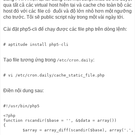
qua tất cả các virtual host hiện tại và cache cho toàn bộ các
host đó với các file có đuôi và độ lớn nhỏ hơn một ngưỡng
cho trước. Tôi sẽ public script này trong một vài ngày tới.
Cài đặt php5-cli để chạy được các file php trên dòng lệnh:
Tạo file tương ứng trong
:
/etc/cron.daily
Điền nội dung sau:
#!/usr/bin/php5

<?php

function rscandir($base = '', &$data = array())

{

        $array = array_diff(scandir($base), array('.', 