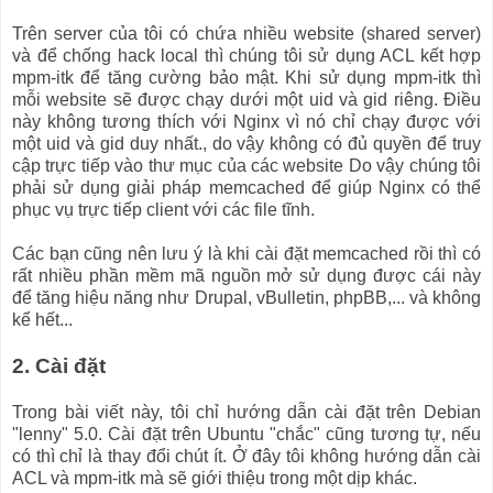
Trên server của tôi có chứa nhiều website (shared server)
và để chống hack local thì chúng tôi sử dụng ACL kết hợp
mpm-itk để tăng cường bảo mật. Khi sử dụng mpm-itk thì
mỗi website sẽ được chạy dưới một uid và gid riêng. Điều
này không tương thích với Nginx vì nó chỉ chạy được với
một uid và gid duy nhất., do vậy không có đủ quyền để truy
cập trực tiếp vào thư mục của các website Do vậy chúng tôi
phải sử dụng giải pháp memcached để giúp Nginx có thể
phục vụ trực tiếp client với các file tĩnh.
Các bạn cũng nên lưu ý là khi cài đặt memcached rồi thì có
rất nhiều phần mềm mã nguồn mở sử dụng được cái này
để tăng hiệu năng như Drupal, vBulletin, phpBB,... và không
kể hết...
2. Cài đặt
Trong bài viết này, tôi chỉ hướng dẫn cài đặt trên Debian
"lenny" 5.0. Cài đặt trên Ubuntu "chắc" cũng tương tự, nếu
có thì chỉ là thay đổi chút ít. Ở đây tôi không hướng dẫn cài
ACL và mpm-itk mà sẽ giới thiệu trong một dịp khác.