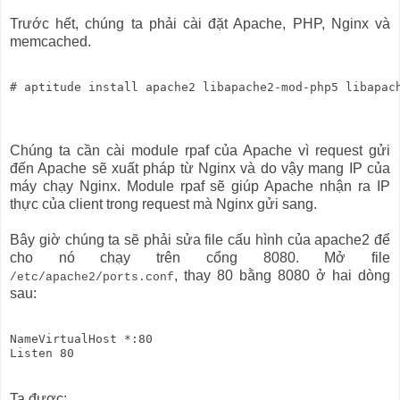
Trước hết, chúng ta phải cài đặt Apache, PHP, Nginx và
memcached.
# aptitude install apache2 libapache2-mod-php5 libapac
Chúng ta cần cài module rpaf của Apache vì request gửi
đến Apache sẽ xuất pháp từ Nginx và do vậy mang IP của
máy chạy Nginx. Module rpaf sẽ giúp Apache nhận ra IP
thực của client trong request mà Nginx gửi sang.
Bây giờ chúng ta sẽ phải sửa file cấu hình của apache2 để
cho nó chạy trên cổng 8080. Mở file
, thay 80 bằng 8080 ở hai dòng
/etc/apache2/ports.conf
sau:
NameVirtualHost *:80

Ta được: