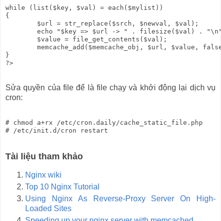
while (list($key, $val) = each($mylist))

{

        $url = str_replace($srch, $newval, $val);

        echo "$key => $url -> " . filesize($val) . "\n"
        $value = file_get_contents($val);

        memcache_add($memcache_obj, $url, $value, false
}

Sửa quyền của file để là file chạy và khởi động lại dịch vụ
cron:
# chmod a+rx /etc/cron.daily/cache_static_file.php 

Tài liệu tham khảo
Nginx wiki
Top 10 Nginx Tutorial
Using Nginx As Reverse-Proxy Server On High-
Loaded Sites
Speeding up your nginx server with memcached