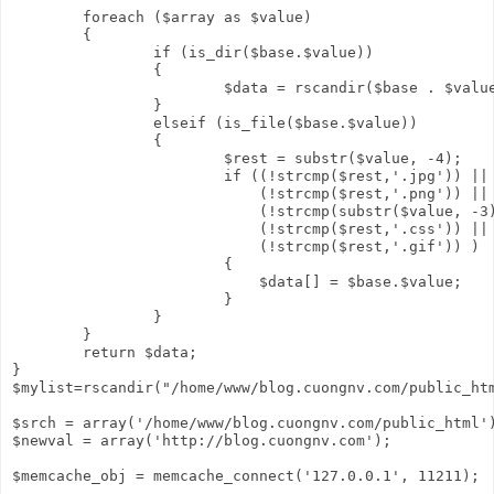
        foreach ($array as $value)

        {

                if (is_dir($base.$value))

                {

                        $data = rscandir($base . $value
                }

                elseif (is_file($base.$value))

                {

                        $rest = substr($value, -4);

                        if ((!strcmp($rest,'.jpg')) ||

                            (!strcmp($rest,'.png')) ||

                            (!strcmp(substr($value, -3)
                            (!strcmp($rest,'.css')) ||

                            (!strcmp($rest,'.gif')) )

                        {

                            $data[] = $base.$value;

                        }

                }

        }

        return $data;

}

$mylist=rscandir("/home/www/blog.cuongnv.com/public_htm
$srch = array('/home/www/blog.cuongnv.com/public_html')
$newval = array('http://blog.cuongnv.com');

$memcache_obj = memcache_connect('127.0.0.1', 11211);
