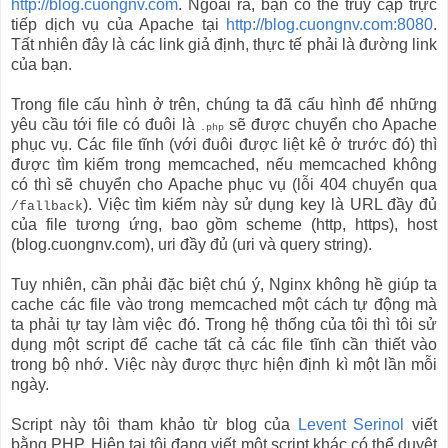
http://blog.cuongnv.com
. Ngoài ra, bạn có thể truy cập trực
tiếp dịch vụ của Apache tại
http://blog.cuongnv.com:8080
.
Tất nhiên đây là các link giả định, thực tế phải là đường link
của bạn.
Trong file cấu hình ở trên, chúng ta đã cấu hình để những
yêu cầu tới file có đuôi là
sẽ được chuyển cho Apache
.php
phục vụ. Các file tĩnh (với đuôi được liệt kê ở trước đó) thì
được tìm kiếm trong memcached, nếu memcached không
có thì sẽ chuyển cho Apache phục vụ (lỗi 404 chuyển qua
). Việc tìm kiếm này sử dụng key là URL đầy đủ
/fallback
của file tương ứng, bao gồm scheme (http, https), host
(blog.cuongnv.com), uri đầy đủ (uri và query string).
Tuy nhiên, cần phải đặc biệt chú ý, Nginx không hề giúp ta
cache các file vào trong memcached một cách tự động mà
ta phải tự tay làm việc đó. Trong hệ thống của tôi thì tôi sử
dụng một script để cache tất cả các file tĩnh cần thiết vào
trong bộ nhớ. Việc này được thực hiện định kì một lần mỗi
ngày.
Script này tôi tham khảo từ blog của
Levent Serinol
viết
bằng PHP. Hiện tại tôi đang viết một script khác có thể duyệt