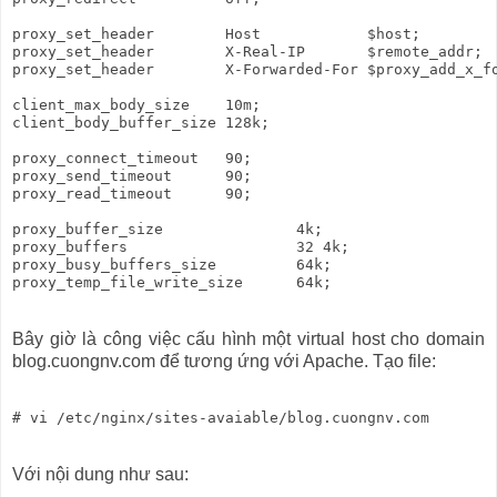
proxy_set_header        Host            $host;

proxy_set_header        X-Real-IP       $remote_addr;

proxy_set_header        X-Forwarded-For $proxy_add_x_fo
client_max_body_size    10m;

client_body_buffer_size 128k;

proxy_connect_timeout   90;

proxy_send_timeout      90;

proxy_read_timeout      90;

proxy_buffer_size               4k;

proxy_buffers                   32 4k;

proxy_busy_buffers_size         64k;

Bây giờ là công việc cấu hình một virtual host cho domain
blog.cuongnv.com để tương ứng với Apache. Tạo file:
Với nội dung như sau: