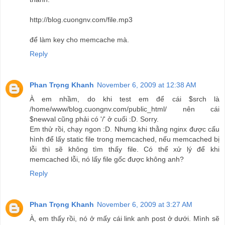
http://blog.cuongnv.com/file.mp3
để làm key cho memcache mà.
Reply
Phan Trọng Khanh
November 6, 2009 at 12:38 AM
À em nhầm, do khi test em để cái $srch là
/home/www/blog.cuongnv.com/public_html/ nên cái
$newval cũng phải có '/' ở cuối :D. Sorry.
Em thử rồi, chạy ngon :D. Nhưng khi thằng nginx được cấu
hình để lấy static file trong memcached, nếu memcached bị
lỗi thì sẽ không tìm thấy file. Có thể xử lý để khi
memcached lỗi, nó lấy file gốc được không anh?
Reply
Phan Trọng Khanh
November 6, 2009 at 3:27 AM
À, em thấy rồi, nó ở mấy cái link anh post ở dưới. Mình sẽ